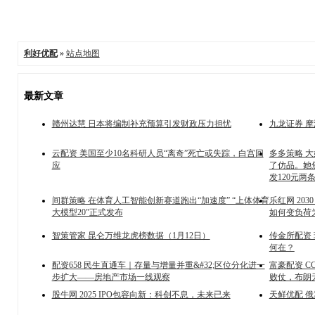
利好优配
»
站点地图
最新文章
赣州达慧 日本将编制补充预算引发财政压力担忧
九龙证券 
云配资 美国至少10名科研人员“离奇”死亡或失踪，白宫回
多多策略 
应
了仿品。她
发120元两
间群策略 在体育人工智能创新赛道跑出“加速度” “上体体育
乐红网 20
大模型20”正式发布
如何变负荷
智策管家 昆仑万维龙虎榜数据（1月12日）
传金所配资
何在？
配资658 民生直通车｜存量与增量并重&#32;区位分化进一
富豪配资 C
步扩大——房地产市场一线观察
败仗，布朗
股牛网 2025 IPO包容向新：科创不息，未来已来
天鲜优配 